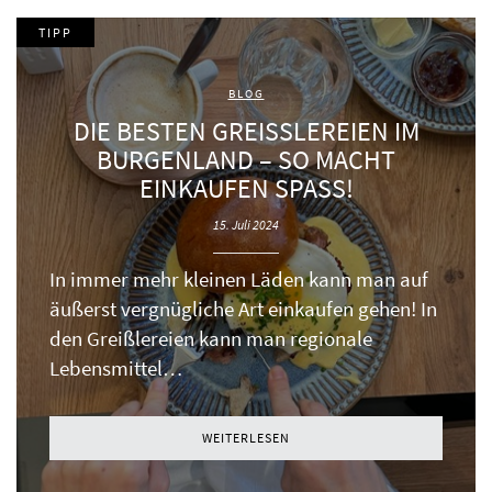
TIPP
BLOG
DIE BESTEN GREISSLEREIEN IM B
URGENLAND – SO MACHT
EINKAUFEN SPASS!
15. Juli 2024
In immer mehr kleinen Läden kann man auf
äußerst vergnügliche Art einkaufen gehen! In
den Greißlereien kann man regionale
Lebensmittel…
WEITERLESEN