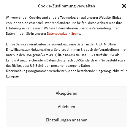
Cookie-Zustimmung verwalten
7. Kontakt
Für Auskünfte, Anträge oder Beschwerden zum
Wir verwenden Cookies und andere Technologien auf unserer Website. Einige
von ihnen sind essenziell, während andere uns helfen, diese Website und Ihre
Thema Datenschutz können Sie sich an folgende
Erfahrung zu verbessern.
Weitere Informationen über die Verwendung Ihrer
Adresse wenden:
Daten finden Sie in unserer
Datenschutzerklärung
.
sigrid.weiss@aon.at
Einige Services verarbeiten personenbezogene Daten in den USA. Mit Ihrer
Einwilligung zur Nutzung dieser Services stimmen Sie auch der Verarbeitung Ihrer
Daten in den USA gemäß Art. 49 (1) lit. a DSGVO zu. Das EuGH stuft die USA als
Land mit unzureichendem Datenschutz nach EU-Standards ein. So besteht etwa
das Risiko, dass US-Behörden personenbezogene Daten in
Überwachungsprogrammen verarbeiten, ohne bestehende Klagemöglichkeit für
Europäer.
Akzeptieren
Ablehnen
Home
Über mich & Kontakt
AGB
Einstellungen ansehen
Datenschutzerklärung
Impressum
Cookie-Richtlinie
© Genussblog Burgenland