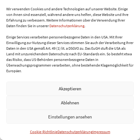
Wir verwenden Cookies und andere Technologien auf unserer Website. Einige
Keine Veranstaltung gefunden!
von ihnen sind essenziell, während andere uns helfen, diese Website und Ihre
Erfahrung zu verbessern.
Weitere Informationen über die Verwendung Ihrer
Daten finden Sie in unserer
Datenschutzerklärung
.
Einige Services verarbeiten personenbezogene Daten in den USA. Mit Ihrer
Einwilligung zur Nutzung dieser Services stimmen Sie auch der Verarbeitung Ihrer
Daten in den USA gemäß Art. 49 (1) lit. a DSGVO zu. Das EuGH stuft die USA als
Land mit unzureichendem Datenschutz nach EU-Standards ein. So besteht etwa
Home
Über mich & Kontakt
AGB
das Risiko, dass US-Behörden personenbezogene Daten in
Überwachungsprogrammen verarbeiten, ohne bestehende Klagemöglichkeit für
Datenschutzerklärung
Impressum
Cookie-Richtlinie
Europäer.
© Genussblog Burgenland
Akzeptieren
Ablehnen
Einstellungen ansehen
Cookie-Richtlinie
Datenschutzerklärung
Impressum