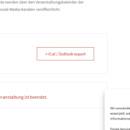
rkte werden über den Veranstaltungskalender der
ial-Media-Kanälen veröffentlicht.
+ iCal / Outlook export
eranstaltung ist beendet.
Wir verwende
essenziell, w
Informatione
Einige Servic