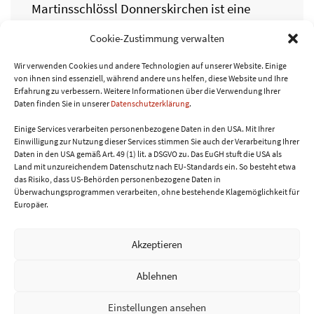
Martinsschlössl Donnerskirchen ist eine
stimmungsvolle Mischung aus Genussmarkt
Cookie-Zustimmung verwalten
und Weihnachtszauber. Wie immer sind viele
regionale oder bio-zertifizierte…
Wir verwenden Cookies und andere Technologien auf unserer Website. Einige
von ihnen sind essenziell, während andere uns helfen, diese Website und Ihre
Erfahrung zu verbessern.
Weitere Informationen über die Verwendung Ihrer
Daten finden Sie in unserer
Datenschutzerklärung
.
WEITERLESEN
Einige Services verarbeiten personenbezogene Daten in den USA. Mit Ihrer
Einwilligung zur Nutzung dieser Services stimmen Sie auch der Verarbeitung Ihrer
Daten in den USA gemäß Art. 49 (1) lit. a DSGVO zu. Das EuGH stuft die USA als
Land mit unzureichendem Datenschutz nach EU-Standards ein. So besteht etwa
das Risiko, dass US-Behörden personenbezogene Daten in
Überwachungsprogrammen verarbeiten, ohne bestehende Klagemöglichkeit für
Europäer.
Akzeptieren
Ablehnen
Home
Über mich & Kontakt
AGB
Einstellungen ansehen
Datenschutzerklärung
Impressum
Cookie-Richtlinie