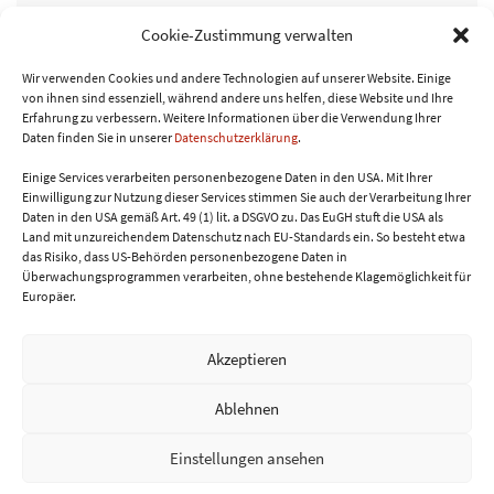
das geht zeigt Euch Silvia Beck von der
Cookie-Zustimmung verwalten
Kraudarei bei einem Workshop im
Martinsschlössl Donnerskirchen.
Wir verwenden Cookies und andere Technologien auf unserer Website. Einige
von ihnen sind essenziell, während andere uns helfen, diese Website und Ihre
Erfahrung zu verbessern.
Weitere Informationen über die Verwendung Ihrer
Daten finden Sie in unserer
Datenschutzerklärung
.
WEITERLESEN
Einige Services verarbeiten personenbezogene Daten in den USA. Mit Ihrer
Einwilligung zur Nutzung dieser Services stimmen Sie auch der Verarbeitung Ihrer
Daten in den USA gemäß Art. 49 (1) lit. a DSGVO zu. Das EuGH stuft die USA als
Land mit unzureichendem Datenschutz nach EU-Standards ein. So besteht etwa
das Risiko, dass US-Behörden personenbezogene Daten in
Überwachungsprogrammen verarbeiten, ohne bestehende Klagemöglichkeit für
Europäer.
Akzeptieren
Ablehnen
Home
Über mich & Kontakt
AGB
Einstellungen ansehen
Datenschutzerklärung
Impressum
Cookie-Richtlinie
© Genussblog Burgenland