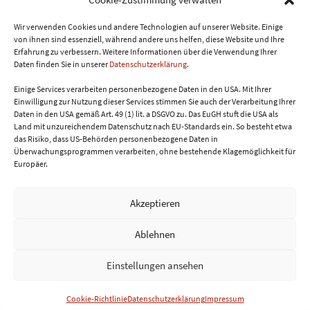
gerösteten Edelkastanien ein gern gesehener
Anblick.
Wir verwenden Cookies und andere Technologien auf unserer Website. Einige
von ihnen sind essenziell, während andere uns helfen, diese Website und Ihre
Erfahrung zu verbessern.
Weitere Informationen über die Verwendung Ihrer
Daten finden Sie in unserer
Datenschutzerklärung
.
WEITERLESEN
Einige Services verarbeiten personenbezogene Daten in den USA. Mit Ihrer
Einwilligung zur Nutzung dieser Services stimmen Sie auch der Verarbeitung Ihrer
Daten in den USA gemäß Art. 49 (1) lit. a DSGVO zu. Das EuGH stuft die USA als
Land mit unzureichendem Datenschutz nach EU-Standards ein. So besteht etwa
das Risiko, dass US-Behörden personenbezogene Daten in
Überwachungsprogrammen verarbeiten, ohne bestehende Klagemöglichkeit für
Europäer.
Akzeptieren
Ablehnen
Home
Über mich & Kontakt
AGB
Einstellungen ansehen
Datenschutzerklärung
Impressum
Cookie-Richtlinie
© Genussblog Burgenland
Cookie-Richtlinie
Datenschutzerklärung
Impressum