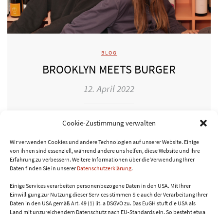
BLOG
BROOKLYN MEETS BURGER
12. April 2022
Hier haben wohl gleich zwei lebenslustige
Cookie-Zustimmung verwalten
Götter ihr Spiel getrieben, Amor, der Gott der
Liebe und Bacchus, der Gott des…
Wir verwenden Cookies und andere Technologien auf unserer Website. Einige
von ihnen sind essenziell, während andere uns helfen, diese Website und Ihre
Erfahrung zu verbessern.
Weitere Informationen über die Verwendung Ihrer
Daten finden Sie in unserer
Datenschutzerklärung
.
WEITERLESEN
Einige Services verarbeiten personenbezogene Daten in den USA. Mit Ihrer
Einwilligung zur Nutzung dieser Services stimmen Sie auch der Verarbeitung Ihrer
Daten in den USA gemäß Art. 49 (1) lit. a DSGVO zu. Das EuGH stuft die USA als
Land mit unzureichendem Datenschutz nach EU-Standards ein. So besteht etwa